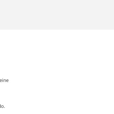
eine
do.