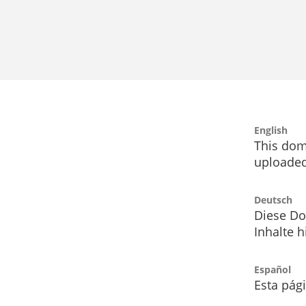
English
This dom
uploaded
Deutsch
Diese Do
Inhalte h
Español
Esta pág